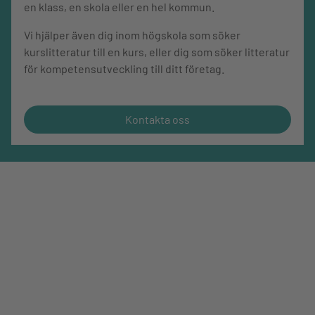
en klass, en skola eller en hel kommun.
Perspektiv som uppmuntrar till värdering och
ställningstagande
Vi hjälper även dig inom högskola som söker
Sammanfattningar
kurslitteratur till en kurs, eller dig som söker litteratur
för kompetensutveckling till ditt företag.
Final som tränar betygskriteriernas tre delar
Kapitelstart med centralt innehåll
Kontakta oss
I inledningen till varje kapitel har vi intresseväckande bilder
och frågor. Här finns även målbeskrivningar baserade på
det centrala innehållet som behandlas i kapitlet.
Begreppsträning i varje avsnitt
Varje avsnitt i ett kapitel avslutas med en kort
begreppsträning - Förklara begreppen - som lyfter centrala
begrepp. Det är ett sätt att belysa den viktiga
begreppsträningen som stärker elevernas förståelse för