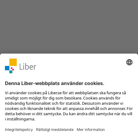
det naturvetenskapliga språket och ger dem verktyg att
utveckla det.
Perspektiv - för att utveckla ett
kritiskt tänkande
I Perspektiv lockas eleverna att använda sina kunskaper för
att diskutera och ta ställning. Här tränas bland annat
förmågan att skilja värderingar från vetenskapliga fakta,
och att utveckla ett kritiskt tänkande kring såväl argument
som informationskällor.
Finalen - bra träning inför prov och
bedömning
Varje kapitel avslutas med Finalen. Här finns