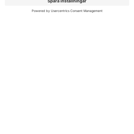
Författare
Liber Online
Rättigheter
Köpvillkor
Bli avtalskund
Support
Kvalitetspolicy för läromedel
Integritetspolicy