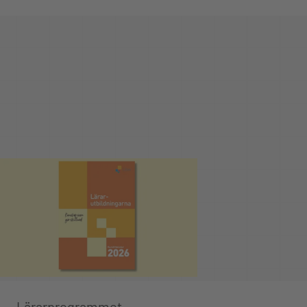
Lärarprogrammet