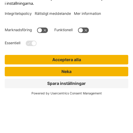
Kontakta kundservice
Jobba hos oss
Om Liber
Nyhetsbrev
Författare
Liber Online
Rättigheter
Köpvillkor