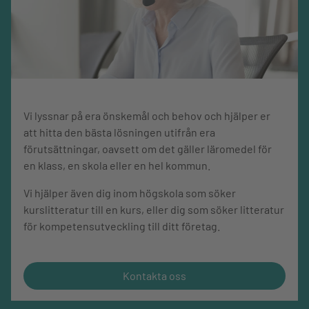
dessutom sedan ett kvarts sekel sekreterare i Svensk
förening för Beroendemedicin, som är en intresseförening
inom Sveriges Läkarförbund och Svenska
Läkaresällskapet.
Sagt om boken
Vi lyssnar på era önskemål och behov och hjälper er
att hitta den bästa lösningen utifrån era
"Överskådlig innehållsförteckning och god layout
förutsättningar, oavsett om det gäller läromedel för
beträffande rubriker, tabeller och faktarutor befrämjar
en klass, en skola eller en hel kommun.
funktionen som uppslagsbok. Framställningen är
välstrukturerad och av normal svårighetsgrad för
Vi hjälper även dig inom högskola som söker
akademiska studier. Sammanfattningsvis en välskriven
kurslitteratur till en kurs, eller dig som söker litteratur
lärobok, som täcker en stor del av nuvarande kunskap på
för kompetensutveckling till ditt företag.
området." BTJ, häftepos 12105333, lektör Carl G. Dencker
Kontakta oss