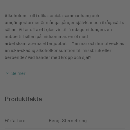
Alkoholens roll i olika sociala sammanhang och
umgängesformer är många gånger självklar och ifrågasätts
sällan. Vi tar ofta ett glas vin till fredagsmiddagen, en
nubbe till sillen på midsommar, en öl med
arbetskamraterna efter jobbet... Men när och hur utvecklas
en icke-skadlig alkoholkonsumtion till missbruk eller
beroende? Vad händer med kropp och själ?
Alkoholberoende - en folksjukdom ur sjukvårdsperspektiv
Se mer
är en kortfattad klinisk handbok som fokuserar på
diagnostik i utvecklingen från riskkonsumtion till missbruk
och beroende. Boken redogör för olika metoder och
instrument vid beroendediagnostik, de olika
Produktfakta
abstinensfaserna, återfallsprevention och behandling vid
alkoholberoende. Den presenterar också de neurologiska,
psykiatriska och somatiska komplikationer som kan uppstå
Författare
Bengt Sternebring
vid ett missbruk.