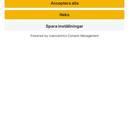
Nyhetsbrev
Författare
Liber Online
Rättigheter
Köpvillkor
Bli avtalskund
Support
Kvalitetspolicy för läromedel