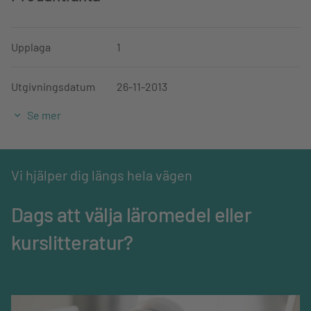
Upplaga
1
Utgivningsdatum
26-11-2013
Se mer
ISBN
978-91-47-11816-8
Ämne
Engelska
Vi hjälper dig längs hela vägen
Mediatyp
Digitalt
Dags att välja läromedel eller
kurslitteratur?
Språk
Svenska
Abonnemangslängd,
12
mån.