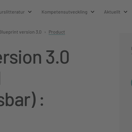
urslitteratur
Kompetensutveckling
Aktuellt
Blueprint version 3.0
›
Product
ersion 3.0
l
bar) :