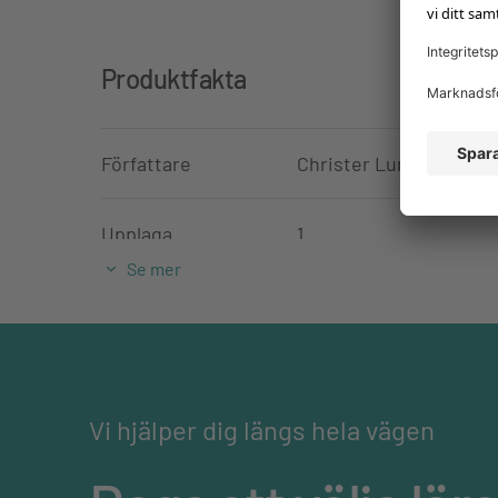
Produktfakta
Författare
Christer Lundfall, Ralf
Upplaga
1
Se mer
Utgivningsdatum
15-01-2018
ISBN
978-91-47-12103-8
Vi hjälper dig längs hela vägen
Ämne
Engelska