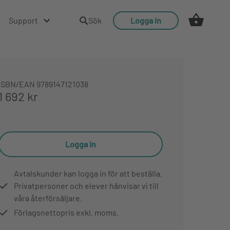
Support
Sök
Logga in
ISBN/EAN
9789147121038
1 692 kr
Logga in
Avtalskunder kan logga in för att beställa.
Privatpersoner och elever hänvisar vi till
våra återförsäljare.
Förlagsnettopris exkl. moms.