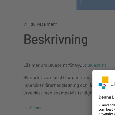
Vill du veta mer?
Beskrivning
Läs mer om Blueprint för Gy25:
Blueprint
Blueprint version 3.0 är den tredje upplagan 
innehåller lärarhandledning och lärarljud, är
utvecklat med exempelvis färdighetsprov.
Se mer