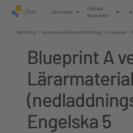
Digitala
Läromedel
K
läromedel
Webshop
›
Gymnasium/Vuxenutbildning
›
Engelska
›
Blueprint A v
Lärarmateria
(nedladdnings
Engelska 5