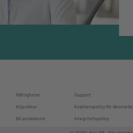
Rättigheter
Support
Köpvillkor
Kvalitetspolicy för läromede
Bli avtalskund
Integritetspolicy
© 2026 Liber AB - Alla rättighe