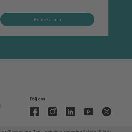
Kontakta oss
Följ oss
l
ter förbehållna. Text- och datautvinning är inte tillåtet.