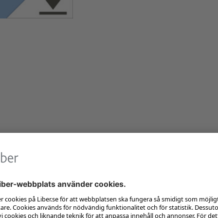
av Blueprint-serien. Lärarmaterialet, som
 uppdaterat sedan förra upplagan och