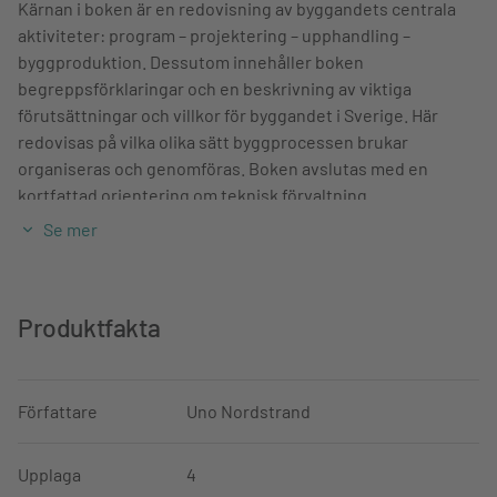
Kärnan i boken är en redovisning av byggandets centrala
aktiviteter: program – projektering – upphandling –
byggproduktion. Dessutom innehåller boken
begreppsförklaringar och en beskrivning av viktiga
förutsättningar och villkor för byggandet i Sverige. Här
redovisas på vilka olika sätt byggprocessen brukar
organiseras och genomföras. Boken avslutas med en
kortfattad orientering om teknisk förvaltning.
Se mer
I varje kapitel finns webbadresser till olika aktuella
instanser. Med sitt omfattande register kan
Byggprocessen också användas som uppslagsbok.
Produktfakta
Om författarna
Författare
Uno Nordstrand
Uno Nordstrand är civilingenjör och han har i många år
arbetat som utbildningsledare och lärare vid KTH-Haninges
byggutbildningar.
Upplaga
4