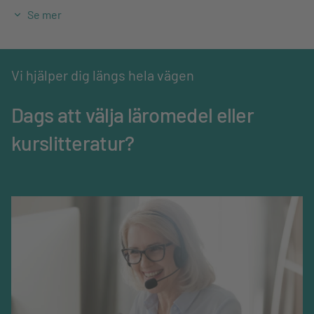
Se mer
Utgivningsdatum
12-05-2008
ISBN
978-91-47-01511-5
Vi hjälper dig längs hela vägen
Ämne
Teknik och naturvetenskap
Dags att välja läromedel eller
kurslitteratur?
Mediatyp
Bok
Språk
Svenska
Omfång, sidor
248