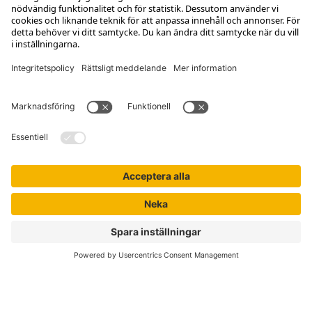
Kontakta kundservice
Jobba hos oss
Om Liber
Nyhetsbrev
Författare
Liber Online