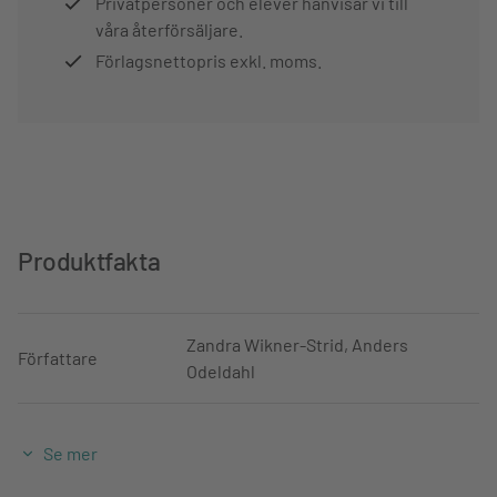
Privatpersoner och elever hänvisar vi till
våra återförsäljare.
Förlagsnettopris exkl. moms.
Produktfakta
Zandra Wikner-Strid, Anders
Författare
Odeldahl
Upplaga
2
Se mer