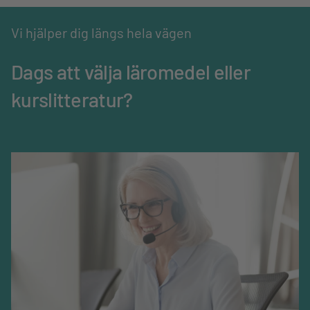
Utgivningsdatum
22-06-2016
Vi hjälper dig längs hela vägen
ISBN
978-91-47-12160-1
Dags att välja läromedel eller
Ämne
Tyska
kurslitteratur?
Mediatyp
Digitalt
Språk
Svenska
Abonnemangslängd,
12
mån.