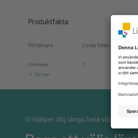
Produktfakta
Författare
Linda Odén
Upplaga
1
Se mer
Utgivningsdatum
22-06-2016
ISBN
978-91-47-12164-9
Vi hjälper dig längs hela vägen
Ämne
Engelska