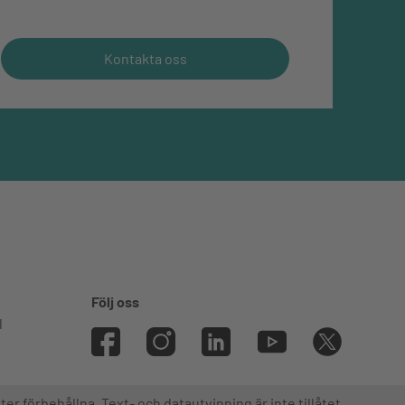
Kontakta oss
Följ oss
l
ter förbehållna. Text- och datautvinning är inte tillåtet.