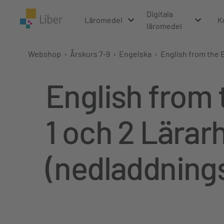
Digitala
Läromedel
K
läromedel
Webshop
›
Årskurs 7-9
›
Engelska
›
English from the 
English from 
1 och 2 Lärar
(nedladdning