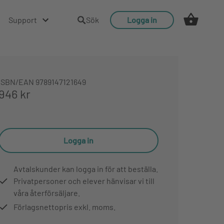
Support
Sök
Logga in
ISBN/EAN
9789147121649
946 kr
Logga in
Avtalskunder kan logga in för att beställa.
Privatpersoner och elever hänvisar vi till
våra återförsäljare.
Förlagsnettopris exkl. moms.