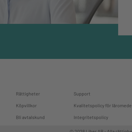
Rättigheter
Support
Köpvillkor
Kvalitetspolicy för läromede
Bli avtalskund
Integritetspolicy
© 2026 Liber AB - Alla rättighe