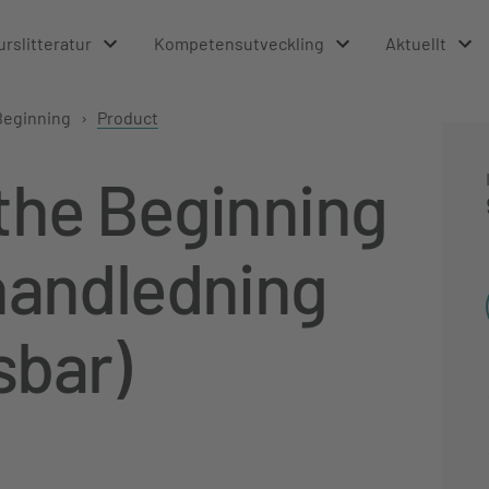
urslitteratur
Kompetensutveckling
Aktuellt
Beginning
›
Product
the Beginning
handledning
sbar)