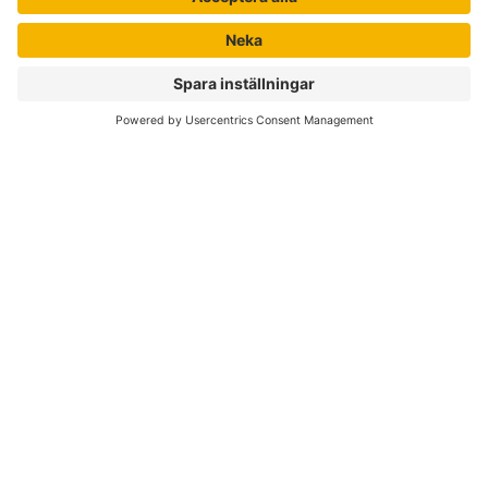
Nyhetsbrev
Författare
Liber Online
Rättigheter
Köpvillkor
Bli avtalskund
Support
Kvalitetspolicy för läromedel
Integritetspolicy