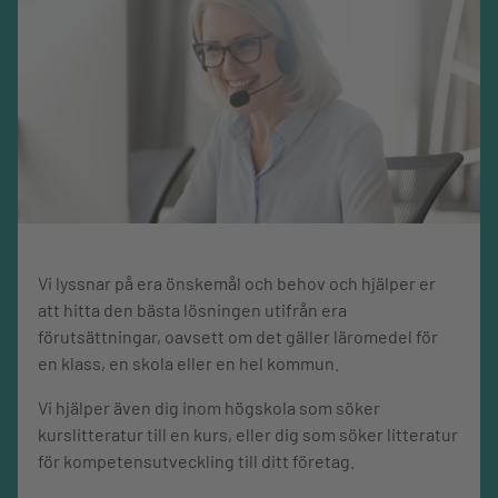
Omfång, sidor
236
Om författarna
Antologins redaktörer är Mehrdad Darvishpour, docent i
socialt arbete vid Mälardalens högskola och Niclas
Månsson, professor i allmän pedagogik vid Södertörns
högskola. Bokens övriga författare är verksamma vid
Göteborgs universitet, Jönköping University, Linköpings
universitet, Malmö universitet, Mälardalens högskola, Röda
korsets högskola och Stockholms universitet.
Vi lyssnar på era önskemål och behov och hjälper er
att hitta den bästa lösningen utifrån era
Medförfattare: Aycan Çelikaksoy - Magnus Dahlstedt - Elin
förutsättningar, oavsett om det gäller läromedel för
Ekström - Andreas Fejes - Mirjam Hagström - Daniel
en klass, en skola eller en hel kommun.
Hedlund - Marcus Herz - Magnus Hoppe - Farhad
Jahanmahan - Ulrika Jepson Wigg - Josefin Klöfvermark -
Vi hjälper även dig inom högskola som söker
Philip Lalander - Mohammadrafi Mahmoodian - Hélio
kurslitteratur till en kurs, eller dig som söker litteratur
Adelino Manhica - Ildikó Asztalos Morel - Nicole Nunez
för kompetensutveckling till ditt företag.
Borgman - Live Stretmo - Eskil Wadensjö - Ulrika Wernesjö