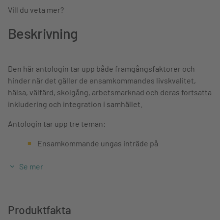
Vill du veta mer?
Beskrivning
Den här antologin tar upp både framgångsfaktorer och
hinder när det gäller de ensamkommandes livskvalitet,
hälsa, välfärd, skolgång, arbetsmarknad och deras fortsatta
inkludering och integration i samhället.
Antologin tar upp tre teman:
Ensamkommande ungas inträde på
arbetsmarknaden samt deras hälsa.
Se mer
Ensamkommandes egna upplevelser av
mottagande, samhällelig etablering, integration och
jämställdhetsutveckling.
Myndigheters och organisationers erfarenheter,
Produktfakta
utmaningar och möjligheter för ungdomarnas