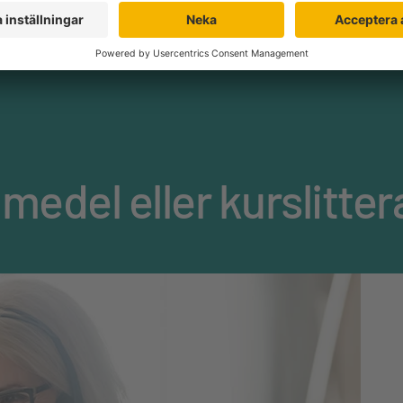
aterial.
omedel eller kurslitter