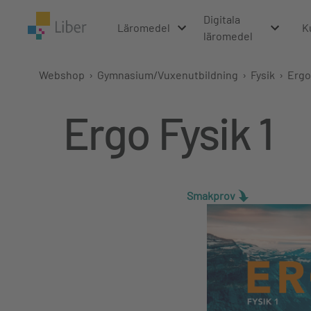
Digitala
Läromedel
K
läromedel
Webshop
›
Gymnasium/Vuxenutbildning
›
Fysik
›
Ergo
Ergo Fysik 1
Smakprov