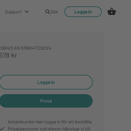
Support
Sök
Logga in
ISBN/EAN
9789147126224
578 kr
Logga in
Prova
Avtalskunder kan logga in för att beställa.
Privatpersoner och elever hänvisar vi till