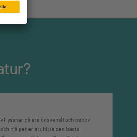
atur?
Vi lyssnar på era önskemål och behov
och hjälper er att hitta den bästa