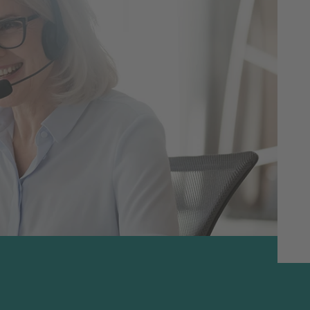
tresserade - styrkan ligger i att beskriva
e språkliga medvetenheten i stället för
äftet nr 5, 2017.
etare på Nationellt centrum för svenska som
re i svenska som andraspråk och doktorand i