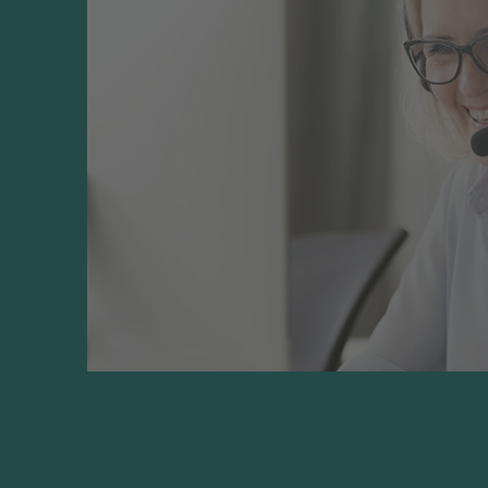
är användbar bok för lärare och andra språkin
möjligheterna i flerspråkighet och i den ökad
bristfokus." Eeva-Stiina Sundén, lektör, BTJ-h
Om författaren
Bokens redaktör Björn Kindenberg är medarb
andraspråk vid Stockholms universitet, lära
språkdidaktik.