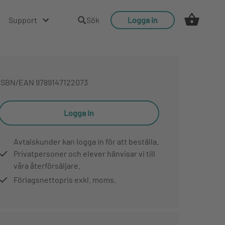
Support
Sök
Logga in
ISBN/EAN
9789147122073
Logga in
Avtalskunder kan logga in för att beställa.
Privatpersoner och elever hänvisar vi till
våra återförsäljare.
Förlagsnettopris exkl. moms.