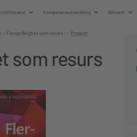
urslitteratur
Kompetensutveckling
Aktuellt
g
›
Flerspråkighet som resurs
›
Product
et som resurs