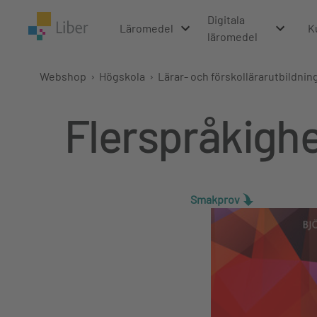
Digitala
Läromedel
K
läromedel
Webshop
›
Högskola
›
Lärar- och förskollärarutbildnin
Flerspråkigh
Smakprov