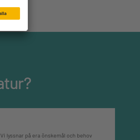
atur?
Vi lyssnar på era önskemål och behov