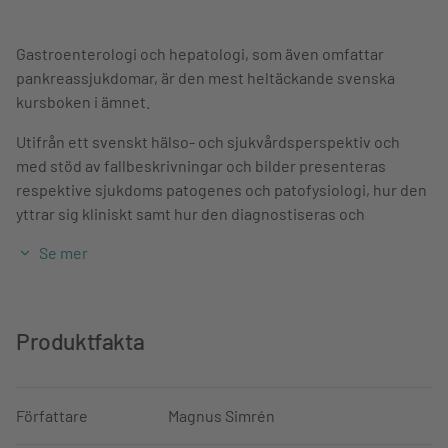
Gastroenterologi och hepatologi, som även omfattar
pankreassjukdomar, är den mest heltäckande svenska
kursboken i ämnet.
Utifrån ett svenskt hälso- och sjukvårdsperspektiv och
med stöd av fallbeskrivningar och bilder presenteras
respektive sjukdoms patogenes och patofysiologi, hur den
yttrar sig kliniskt samt hur den diagnostiseras och
behandlas.
Se mer
Denna andra upplaga har fått en ny disposition som
pedagogiskt vägleder läsaren genom åtta delar, som
inkluderar klinisk presentation och handläggning av olika
Produktfakta
symtom samt systematiska genomgångar av
gastrointestinala sjukdomar och pankreas-, lever- och
gallvägssjukdom. Samtliga kapitel har uppdaterats enligt
Författare
Magnus Simrén
aktuell evidens och helt nyskrivna är kapitlen om dysfagi,
ökat bukomfång, funktionella anorektala sjukdomar,