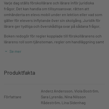
Varje dag ställs förskollärare och lärare inför juridiska
frågor. Det kan handla om tillsynsansvar, rätten att
omhänderta en elevs mobil under en lektion eller vad som
gäller för elevers inflytande över sin skolgång. Juridik för
lärare ger tydliga och överskådliga svar på sådana frågor.
Boken redogör för regler kopplade till förskollärarens och
lärarens roll som tjänsteman, regler om handläggning samt
offentlighet och sekretess. De centrala reglerna i
Se mer
skollagen, som handlar om skolplikt, barns och elevers
utveckling mot målen, trygghet och studiero samt
inflytande, presenteras ingående. Kränkande behandling
och diskriminering har fått ett eget kapitel. Bokens
Produktfakta
avslutande del handlar om vårdnadshavares och föräldrars
beslutanderätt och rätt till information.
Anderz Andersson, Viola Boström,
Denna andra upplaga är framför allt föranledd av de nya
Författare
Sara Lyrenäs, Nina Nilsson
reglerna om skolplikt, åtgärdsgaranti samt trygghet och
Rådeström, Lina Sidenhag
studiero. Även i övrigt har boken reviderats och