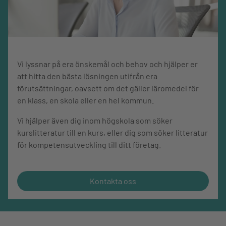
Torsten Thurén är docent i journalistik och lic. i historia.
Jack Werner är frilansjournalist.
Vi lyssnar på era önskemål och behov och hjälper er
att hitta den bästa lösningen utifrån era
förutsättningar, oavsett om det gäller läromedel för
en klass, en skola eller en hel kommun.
Vi hjälper även dig inom högskola som söker
kurslitteratur till en kurs, eller dig som söker litteratur
för kompetensutveckling till ditt företag.
Kontakta oss