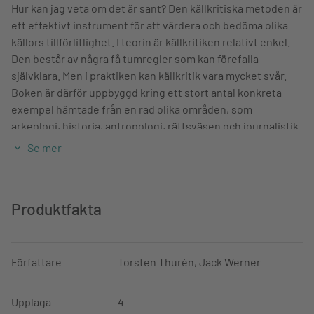
Hur kan jag veta om det är sant? Den källkritiska metoden är
ett effektivt instrument för att värdera och bedöma olika
källors tillförlitlighet. I teorin är källkritiken relativt enkel.
Den består av några få tumregler som kan förefalla
självklara. Men i praktiken kan källkritik vara mycket svår.
Boken är därför uppbyggd kring ett stort antal konkreta
exempel hämtade från en rad olika områden, som
arkeologi, historia, antropologi, rättsväsen och journalistik.
Se mer
Den 4:e upplagan har genomgått en grundlig revidering.
Tio kapitel är nyskrivna och de övriga omarbetade.
Dessutom har ytterligare en författare tillkommit: Jack
Werner. Han diskuterar källkritiska problem relaterade till
Produktfakta
sociala medier.
Källkritik vänder sig i första hand till studenter inom
Författare
Torsten Thurén, Jack Werner
humaniora och samhällsvetenskap. Men källkritik berör alla
människor – vi ställs inför problem att avgöra vad som är
sant och vad som är falskt. Därför är boken av intresse för
Upplaga
4