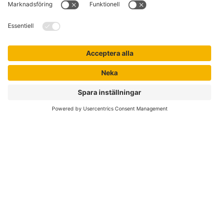
Kontakta kundservice
Jobba hos oss
Om Liber
Nyhetsbrev
Författare
Liber Online
Rättigheter
Köpvillkor
Bli avtalskund