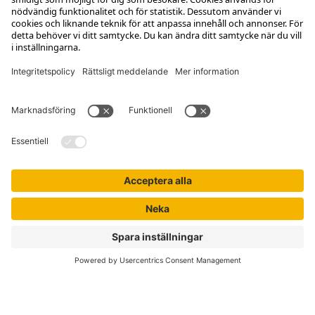
Kontakta kundservice
Jobba hos oss
Om Liber
Nyhetsbrev
Författare
Liber Online