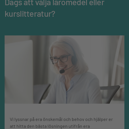
Dags att välja läromedel eller
Ämne
Matematik
kurslitteratur?
Mediatyp
Bok
Språk
Svenska
Omfång, sidor
264
Vi lyssnar på era önskemål och behov och hjälper er
att hitta den bästa lösningen utifrån era