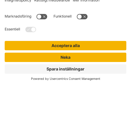
Kontakta kundservice
Jobba hos oss
Om Liber
Nyhetsbrev
Författare
Liber Online
Rättigheter
Köpvillkor
Bli avtalskund