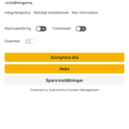
Kontakta kundservice
Jobba hos oss
Om Liber
Nyhetsbrev
Författare
Liber Online
Rättigheter
Köpvillkor