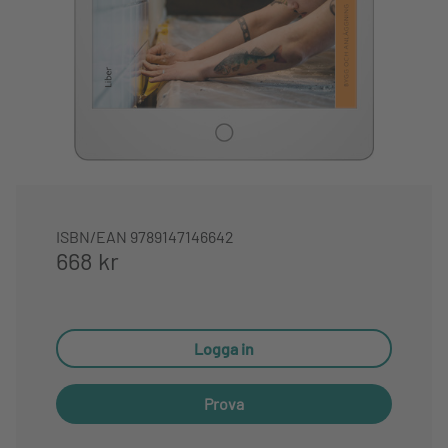
ISBN/EAN
9789147146642
668 kr
Logga in
Prova