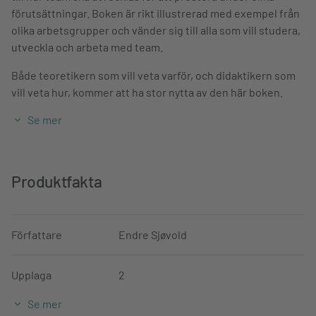
förutsättningar. Boken är rikt illustrerad med exempel från
olika arbetsgrupper och vänder sig till alla som vill studera,
utveckla och arbeta med team.
Både teoretikern som vill veta varför, och didaktikern som
vill veta hur, kommer att ha stor nytta av den här boken.
Se mer
Den andra upplagan är helt nyskriven och presenterar nya
forskningsresultat och vad de innebär i praktiken.
Om författaren
Produktfakta
Endre Sjøvold (tekn.mag., fil.dr) är professor på
Institutionen för industriell ekonomi och teknikledning vid
Författare
Endre Sjøvold
Norges teknisk-naturvetenskapliga universitet, NTNU, och
han studerar teknologidriven utveckling av
Upplaga
2
gruppinteraktion.
Se mer
Sjøvold har över 30 års erfarenhet av förändringsarbete i
Utgivningsdatum
04-01-2023