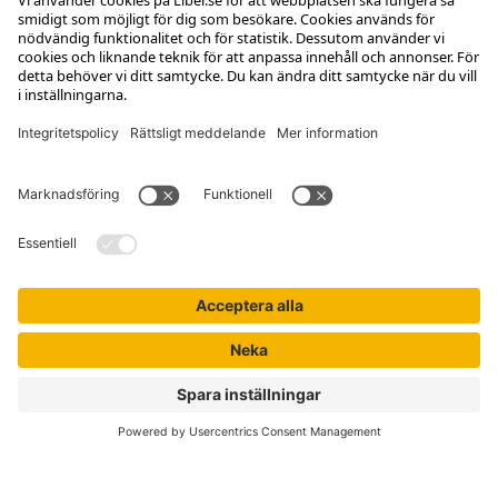
Kontakta kundservice
Jobba hos oss
Om Liber
Nyhetsbrev
Författare
Liber Online