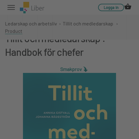
Logga in
Ledarskap och arbetsliv
›
Tillit och medledarskap
›
Product
Tillit och medledarskap :
Handbok för chefer
Smakprov