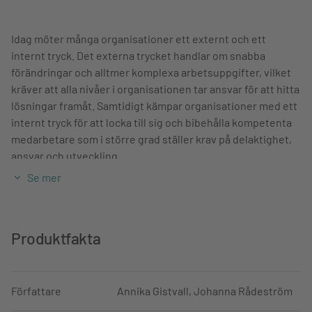
Idag möter många organisationer ett externt och ett
internt tryck. Det externa trycket handlar om snabba
förändringar och alltmer komplexa arbetsuppgifter, vilket
kräver att alla nivåer i organisationen tar ansvar för att hitta
lösningar framåt. Samtidigt kämpar organisationer med ett
internt tryck för att locka till sig och bibehålla kompetenta
medarbetare som i större grad ställer krav på delaktighet,
ansvar och utveckling.
Se mer
Medarbetare i hela organisationen behöver kunna hantera
nyckelfrågor om problemlösning, utveckling, lärande,
trivsel och hållbarhet. En förutsättning för det arbetssättet
är tillit.
Produktfakta
Men hur ska utvecklingsarbetet mot mer involverade och
ansvarstagande medarbetare gå till? Här presenteras ett
Författare
Annika Gistvall, Johanna Rådeström
stort antal framgångsfaktorer, men även fallgropar som
kan uppkomma. I slutet av varje kapitel presenteras