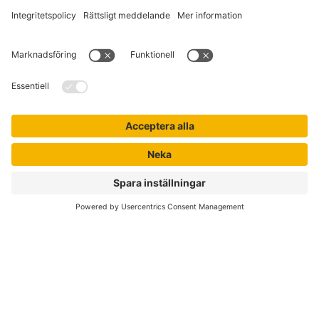
Kontakta kundservice
Jobba hos oss
Om Liber
Nyhetsbrev
Författare
Liber Online
Rättigheter
Köpvillkor