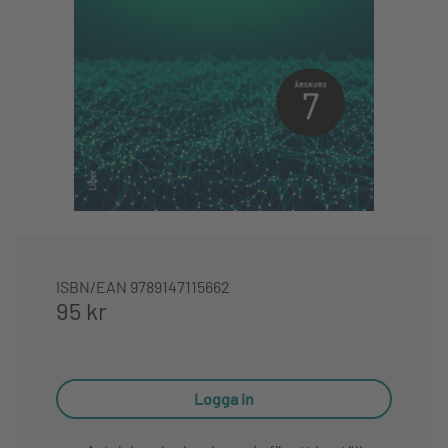
ISBN/EAN
9789147115662
95 kr
Logga in