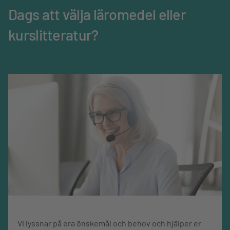
Ämne
Matematik
Dags att välja läromedel eller
kurslitteratur?
Mediatyp
Bok
Språk
Svenska
Omfång, sidor
52
Vi lyssnar på era önskemål och behov och hjälper er