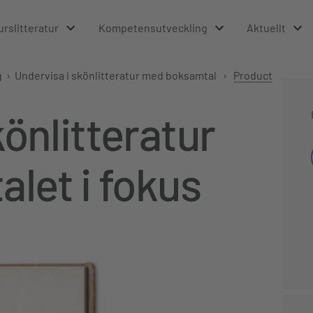
urslitteratur
Kompetensutveckling
Aktuellt
g
›
Undervisa i skönlitteratur med boksamtal
›
Product
könlitteratur
let i fokus