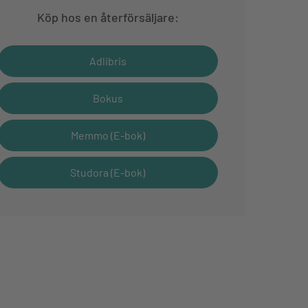
Köp hos en återförsäljare:
Adlibris
Bokus
Memmo (E-bok)
Studora (E-bok)