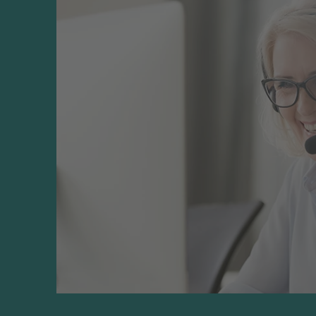
eleverna utvecklas som både läsare och män
Omfång, sidor
168