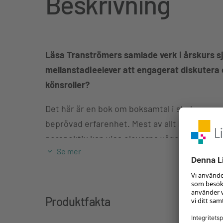
Beskrivning
Läsa Tranströmers samlade verk i årskurs sj
mellanstadieelever att engagerat diskutera 
könsroller?
Det här är en bok om boksamtal i skolan som
beprövad erfarenhet. Mest av allt handlar de
perspektiv kan visa eleverna vägen in i skönl
Se mer
Inledningsvis ges en lättillgänglig översikt a
forskning och vilka stora möjligheter som finn
i det arbetssättet. Därefter beskriver fyra v
Produktfakta
arbetet med olika skönlitterära texter – dikte
mellanstadiet och högstadiet som skett inom