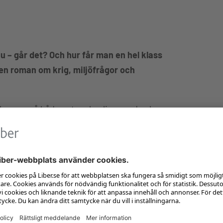
u – går det? Och hur får man en hel klass
en roman om krig, miljöfrågor och
 bygger på både vetenskaplig grund och
n om hur lärare med stöd i båda dessa
itteraturens värld.
v vad vi vet om boksamtal utifrån aktuell
s att utveckla elever till reflekterande läsare
erksamma lärare sina erfarenheter utifrån
r, noveller, romaner – med elever i
 det pågående projektet Alla läser! Läsaren