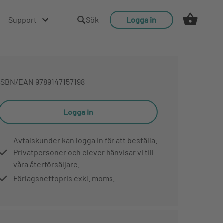
Support
Sök
Logga in
ISBN/EAN
9789147157198
Logga in
Avtalskunder kan logga in för att beställa.
Privatpersoner och elever hänvisar vi till
våra återförsäljare.
Förlagsnettopris exkl. moms.