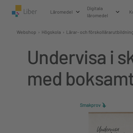
Digitala
Läromedel
K
läromedel
Webshop
›
Högskola
›
Lärar- och förskollärarutbildnin
Undervisa i s
med boksamta
Smakprov