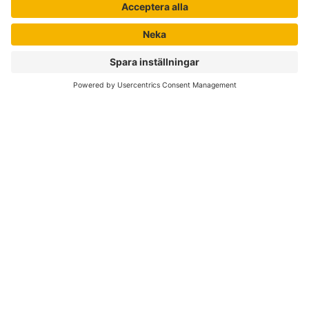
Nyhetsbrev
Författare
Liber Online
Rättigheter
Köpvillkor
Bli avtalskund
Support
Kvalitetspolicy för läromedel
Integritetspolicy