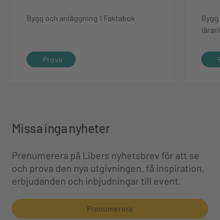
Bygg och anläggning 1 Faktabok
Bygg 
lärar
Prova
Missa inga nyheter
Prenumerera på Libers nyhetsbrev för att se
och prova den nya utgivningen, få inspiration,
erbjudanden och inbjudningar till event.
Prenumerera