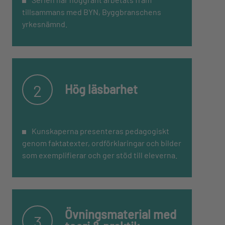
tillsammans med BYN, Byggbranschens
yrkesnämnd.
Bygg och anläggning 2
Bygg och anläggning 2
Digital (elevlicens) >
Digital (lärarlicens) >
2
Hög läsbarhet
Kunskaperna presenteras pedagogiskt
genom faktatexter, ordförklaringar och bilder
som exemplifierar och ger stöd till eleverna.
Bygg och anläggning 1 och 2
Bygg och anläggning 1 och 2
Digitalt paket (elevlicens) >
Digitalt paket (lärarlicens) >
Övningsmaterial med
3