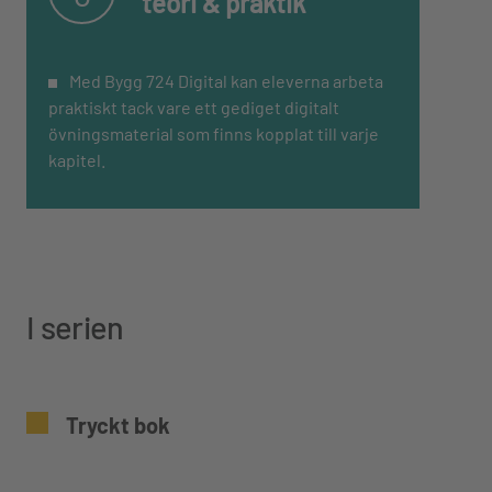
teori & praktik
Med Bygg 724 Digital kan eleverna arbeta
praktiskt tack vare ett gediget digitalt
övningsmaterial som finns kopplat till varje
kapitel.
I serien
Tryckt bok