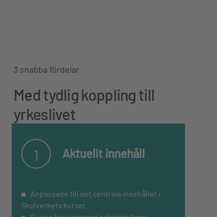
3 snabba fördelar
Bygg och anläggning 1
Bygg och anläggning 2 >
Med tydlig koppling till
Digital (lärarlicens) >
yrkeslivet
1
Aktuellt innehåll
Anpassade till det centrala innehållet i
Skolverkets kurser.
Serien har noggrant arbetats fram