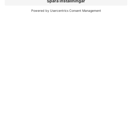
Författare
Liber Online
Rättigheter
Köpvillkor
Bli avtalskund
Support
Kvalitetspolicy för läromedel
Integritetspolicy