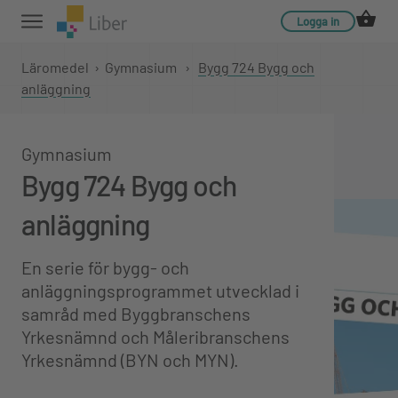
Logga in
Läromedel
›
Gymnasium
›
Bygg 724 Bygg och
anläggning
Gymnasium
Bygg 724 Bygg och
anläggning
En serie för bygg- och
anläggningsprogrammet utvecklad i
samråd med Byggbranschens
Yrkesnämnd och Måleribranschens
Yrkesnämnd (BYN och MYN).