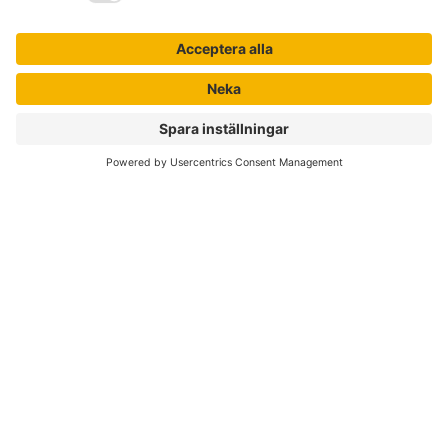
Om Liber
Nyhetsbrev
Författare
Liber Online
Rättigheter
Köpvillkor
Bli avtalskund
Support
Kvalitetspolicy för läromedel