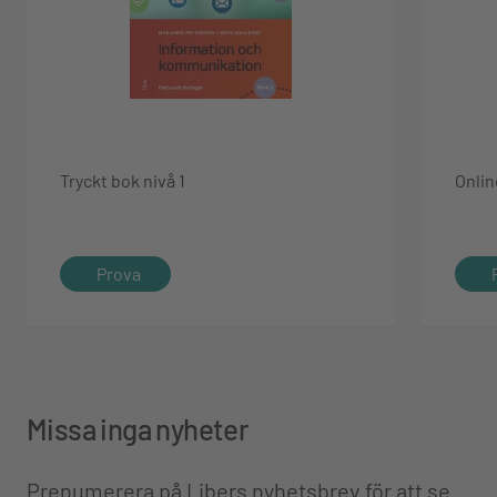
Tryckt bok nivå 1
Onlin
Prova
Missa inga nyheter
Prenumerera på Libers nyhetsbrev för att se