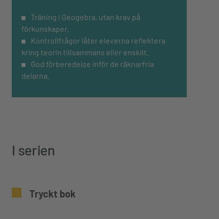
Träning i Geogebra, utan krav på
förkunskaper.
Kontrollfrågor låter eleverna reflektera
kring teorin tillsammans eller enskilt.
God förberedelse inför de räknarfria
delarna.
I serien
Tryckt bok