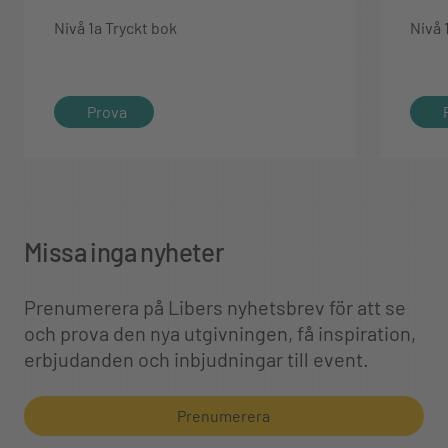
Nivå 1a Tryckt bok
Nivå 
Prova
Missa inga nyheter
Prenumerera på Libers nyhetsbrev för att se
och prova den nya utgivningen, få inspiration,
erbjudanden och inbjudningar till event.
Prenumerera