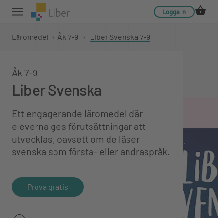
Logga in
Läromedel
›
Åk 7-9
›
Liber Svenska 7-9
Åk 7-9
Liber Svenska
Ett engagerande läromedel där
eleverna ges förutsättningar att
utvecklas, oavsett om de läser
svenska som första- eller andraspråk.
Prova gratis