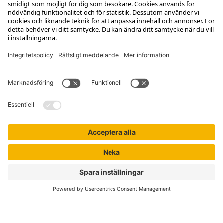
Kontakta kundservice
Jobba hos oss
Om Liber
Nyhetsbrev
Författare
Liber Online