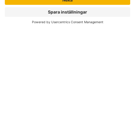
Nyhetsbrev
Författare
Liber Online
Rättigheter
Köpvillkor
Bli avtalskund
Support
Kvalitetspolicy för läromedel
Integritetspolicy