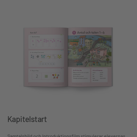
Kapitelstart
Samtalsbild och Introduktionsfilm stimulerar elevernas