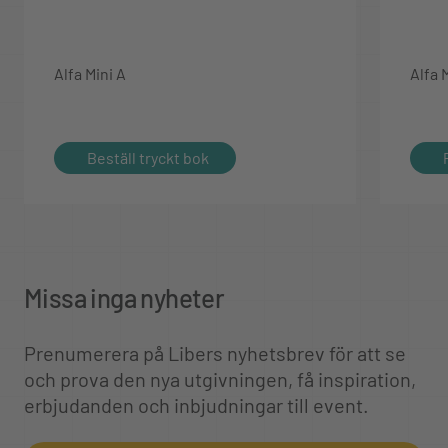
Alfa Mini A
Alfa 
Beställ tryckt bok
Missa inga nyheter
Prenumerera på Libers nyhetsbrev för att se
och prova den nya utgivningen, få inspiration,
erbjudanden och inbjudningar till event.