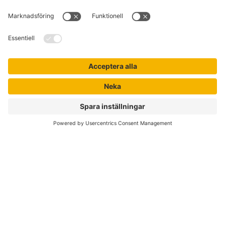
Kontakta kundservice
Jobba hos oss
Om Liber
Nyhetsbrev
Författare
Liber Online
Rättigheter
Köpvillkor
Bli avtalskund