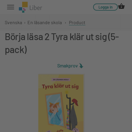
Logga in
Svenska
›
En läsande skola
›
Product
Börja läsa 2 Tyra klär ut sig (5-
pack)
Smakprov