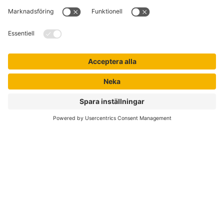
Kontakta kundservice
Jobba hos oss
Om Liber
Nyhetsbrev
Författare
Liber Online
Rättigheter
Köpvillkor
Bli avtalskund