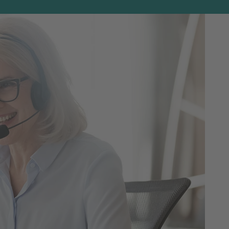
 rikt övningsmaterial i form av en
mt en innehållsrik webbplats med övningar
h innehåller ett stort antal övnings- och
-frågor. Den är uppbyggd kring olika
delsföretag. Samtliga övningar har utförliga
et ersätter eLabbet från upplaga 5, och ger
skaper genom självrättande övningar och
 särskilt ekonomistyrning, vid Göteborgs
n är ekonomie doktor och arbetar som lärare