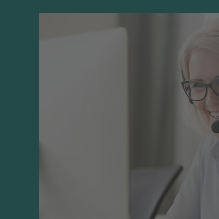
Språk
Svenska
Som ett komplement till huvudboken finns ett
övningsbok, ett digitalt övningsmaterial sa
Omfång, sidor
328
och praktikfall. Övningsboken köps separat oc
diskussionsuppgifter samt "sant eller falskt"
situationer i tjänste-, tillverknings- och han
lösningsförslag. Det digitala övningsmaterial
dig möjlighet att träna och befästa dina kun
simuleringar.
Om författarna
Christian Ax är professor i företagsekonomi,
universitet, Handelshögskolan. Håkan Kullvé