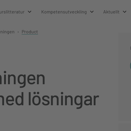
urslitteratur
Kompetensutveckling
Aktuellt
rningen
›
Product
ningen
ed lösningar