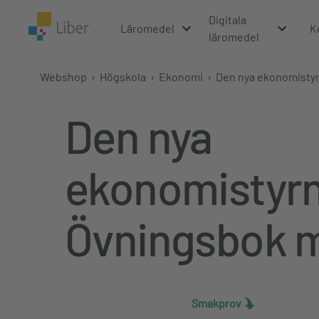
Digitala
Läromedel
K
läromedel
Webshop
›
Högskola
›
Ekonomi
›
Den nya ekonomisty
Den nya
ekonomistyr
Övningsbok m
Smakprov