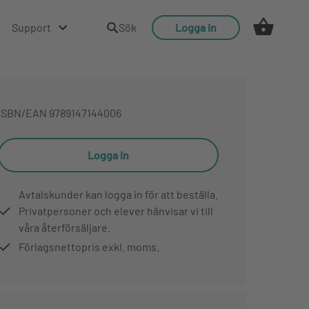
Support
Sök
Logga in
ISBN/EAN
9789147144006
Logga in
Avtalskunder kan logga in för att beställa.
Privatpersoner och elever hänvisar vi till
våra återförsäljare.
Förlagsnettopris exkl. moms.