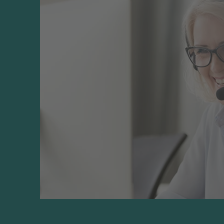
Omfång, sidor
84