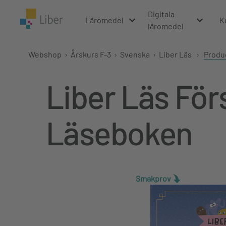
Digitala
Läromedel
K
läromedel
Webshop
›
Årskurs F-3
›
Svenska
›
Liber Läs
›
Produ
Liber Läs För
Läseboken
Smakprov