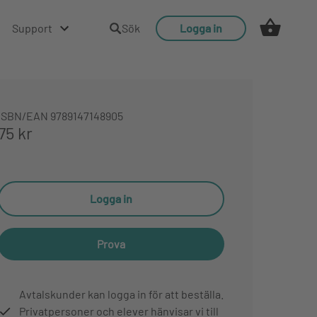
Support
Sök
Logga in
ISBN/EAN
9789147148905
75 kr
Logga in
Prova
Avtalskunder kan logga in för att beställa.
Privatpersoner och elever hänvisar vi till