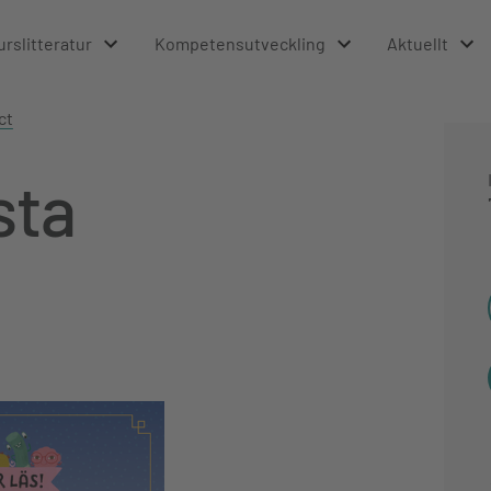
urslitteratur
Kompetensutveckling
Aktuellt
ct
sta