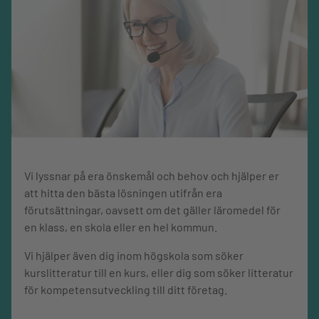
Från krav till konkurs
Abonnemangslängd,
12
Anställningsvillkor
mån.
Arbetsmiljö
Tvistlösning
I slutet av varje kapitel återfinns ett uppgiftspaket. Varje
uppgift är märkt efter vilken förmåga som tränas samt
bedömd svårighetsgrad. Uppgifterna är indelade i följande
kategorier:
Kan du detta?
Vi lyssnar på era önskemål och behov och hjälper er
Tänk till
att hitta den bästa lösningen utifrån era
Redogör och förklara
förutsättningar, oavsett om det gäller läromedel för
Lös problem
en klass, en skola eller en hel kommun.
Reflektera
Vi hjälper även dig inom högskola som söker
Fördjupa dig
kurslitteratur till en kurs, eller dig som söker litteratur
för kompetensutveckling till ditt företag.
Nyheter i upplaga 2