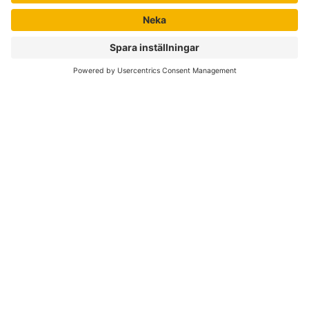
Nyhetsbrev
Författare
Liber Online
Rättigheter
Köpvillkor
Bli avtalskund
Support
Kvalitetspolicy för läromedel
Integritetspolicy