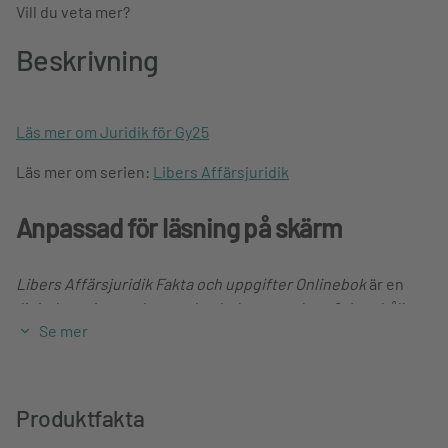
Vill du veta mer?
Beskrivning
Läs mer om Juridik för Gy25
Läs mer om serien:
Libers Affärsjuridik
Anpassad för läsning på skärm
Libers Affärsjuridik Fakta och uppgifter Onlinebok
är en
digital version av den tryckta bokens upplaga 2. Innehållet
Se mer
är detsamma men formgivningen är anpassad för läsbarhet
på skärm, som dator, surfplatta och smartphone. I
onlineboken går det att zooma in texten, söka och skriva
noteringar. Onlineversionen innehåller även en mängd
Produktfakta
interaktiva och självrättande uppgifter till varje kapitel.