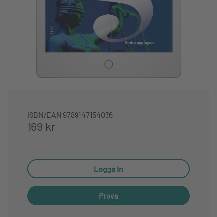
ISBN/EAN
9789147154036
169 kr
Logga in
Prova