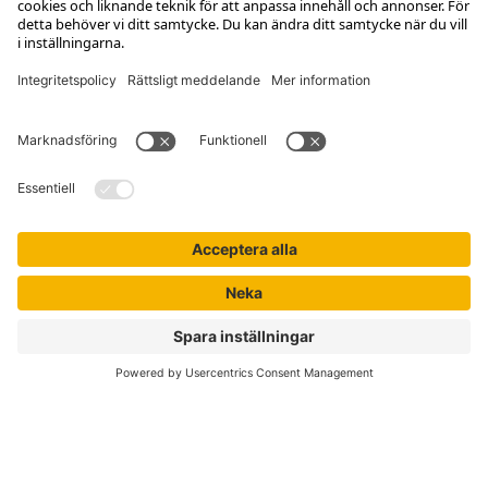
Kontakta kundservice
Jobba hos oss
Om Liber
Nyhetsbrev
Författare
Liber Online
Rättigheter