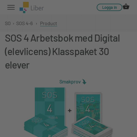
Logga in
SO
›
SOS 4-6
›
Product
SOS 4 Arbetsbok med Digital
(elevlicens) Klasspaket 30
elever
Smakprov