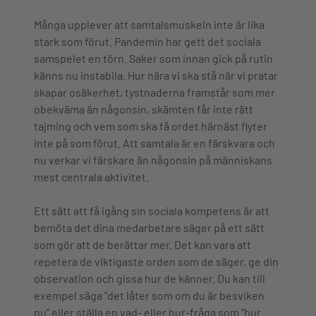
Många upplever att samtalsmuskeln inte är lika
stark som förut. Pandemin har gett det sociala
samspelet en törn. Saker som innan gick på rutin
känns nu instabila. Hur nära vi ska stå när vi pratar
skapar osäkerhet, tystnaderna framstår som mer
obekväma än någonsin, skämten får inte rätt
tajming och vem som ska få ordet härnäst flyter
inte på som förut. Att samtala är en färskvara och
nu verkar vi färskare än någonsin på människans
mest centrala aktivitet.
Ett sätt att få igång sin sociala kompetens är att
bemöta det dina medarbetare säger på ett sätt
som gör att de berättar mer. Det kan vara att
repetera de viktigaste orden som de säger, ge din
observation och gissa hur de känner. Du kan till
exempel säga ”det låter som om du är besviken
nu” eller ställa en vad- eller hur-fråga som ”hur