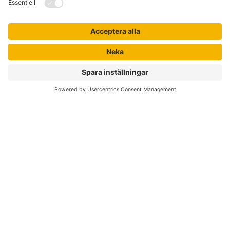
Jobba hos oss
Om Liber
Nyhetsbrev
Författare
Liber Online
Rättigheter
Köpvillkor
Bli avtalskund
Support