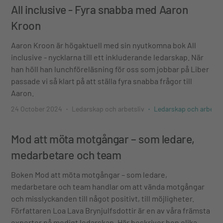
All inclusive - Fyra snabba med Aaron
Kroon
Aaron Kroon är högaktuell med sin nyutkomna bok All
inclusive - nycklarna till ett inkluderande ledarskap. När
han höll han lunchföreläsning för oss som jobbar på Liber
passade vi så klart på att ställa fyra snabba frågor till
Aaron.
24 October 2024
Ledarskap och arbetsliv
Ledarskap och arbetsl
Mod att möta motgångar – som ledare,
medarbetare och team
Boken Mod att möta motgångar – som ledare,
medarbetare och team handlar om att vända motgångar
och misslyckanden till något positivt, till möjligheter.
Författaren Loa Lava Brynjulfsdottir är en av våra främsta
experter på modigt ledarskap. Här beskriver hon olika