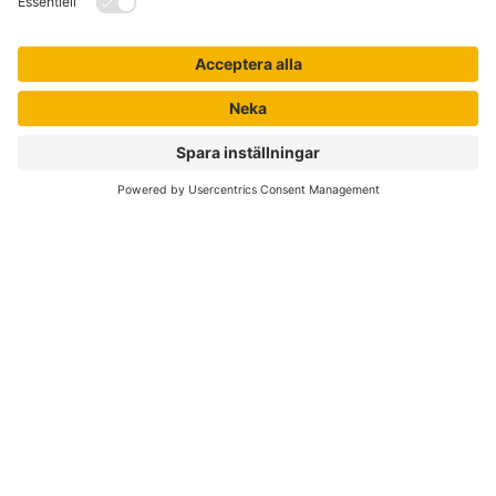
Om Liber
Nyhetsbrev
Författare
Liber Online
Rättigheter
Köpvillkor
Bli avtalskund
Support