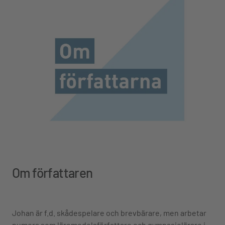
Om författaren
Johan är f.d. skådespelare och brevbärare, men arbetar
numera som läromedelsförfattare och gymnasielärare i