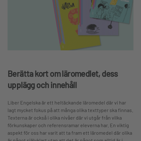
Berätta kort om läromedlet, dess
upplägg och innehåll
Liber Engelska är ett heltäckande läromedel där vi har
lagt mycket fokus på att många olika texttyper ska finnas.
Texterna är också i olika nivåer där vi utgår från vilka
förkunskaper och referensramar eleverna har. En viktig
aspekt för oss har varit att ta fram ett läromedel där olika
är något självklart utan att det är något som alltid är i