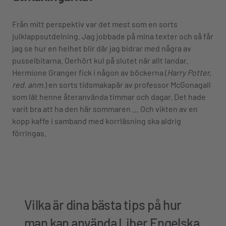
Från mitt perspektiv var det mest som en sorts
julklappsutdelning. Jag jobbade på mina texter och så får
jag se hur en helhet blir där jag bidrar med några av
pusselbitarna. Oerhört kul på slutet när allt landar.
Hermione Granger fick i någon av böckerna (
Harry Potter,
red. anm.
) en sorts tidsmakapär av professor McGonagall
som lät henne återanvända timmar och dagar. Det hade
varit bra att ha den här sommaren … Och vikten av en
kopp kaffe i samband med korrläsning ska aldrig
förringas.
Vilka är dina bästa tips på hur
man kan använda Liber Engelska