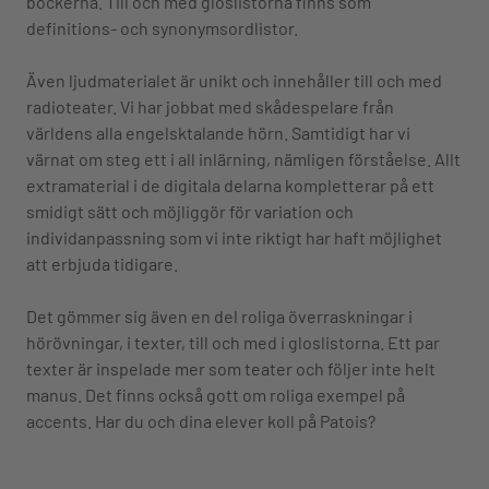
böckerna. Till och med gloslistorna finns som
definitions- och synonymsordlistor.
Även ljudmaterialet är unikt och innehåller till och med
radioteater. Vi har jobbat med skådespelare från
världens alla engelsktalande hörn. Samtidigt har vi
värnat om steg ett i all inlärning, nämligen förståelse. Allt
extramaterial i de digitala delarna kompletterar på ett
smidigt sätt och möjliggör för variation och
individanpassning som vi inte riktigt har haft möjlighet
att erbjuda tidigare.
Det gömmer sig även en del roliga överraskningar i
hörövningar, i texter, till och med i gloslistorna. Ett par
texter är inspelade mer som teater och följer inte helt
manus. Det finns också gott om roliga exempel på
accents. Har du och dina elever koll på Patois?