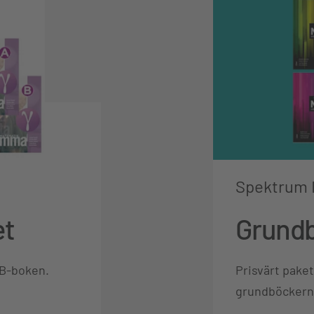
Spektrum
et
Grundb
 B-boken.
Prisvärt pake
grundböckerna 