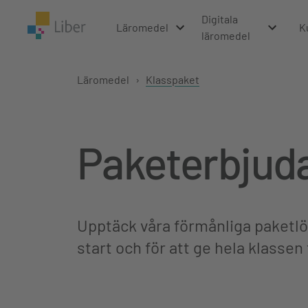
Digitala
Läromedel
K
läromedel
Läromedel
›
Klasspaket
Paketerbjud
Upptäck våra förmånliga paketlö
start och för att ge hela klassen 