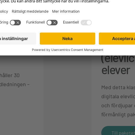
Liber Sven
et 30
Arbets
(elevli
elever
håller 30
dledningen –
Med detta kla
digitala elev
och fördjupar 
förmånligt pak
Till pakete