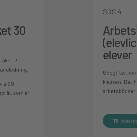
SOS 4
et 30
Arbets
(elevli
elever
 åk 4. 30
handledning.
Uppgifter, övn
klassen. Det h
yra SO-
arbetsböcker o
språk som är
Till pakete