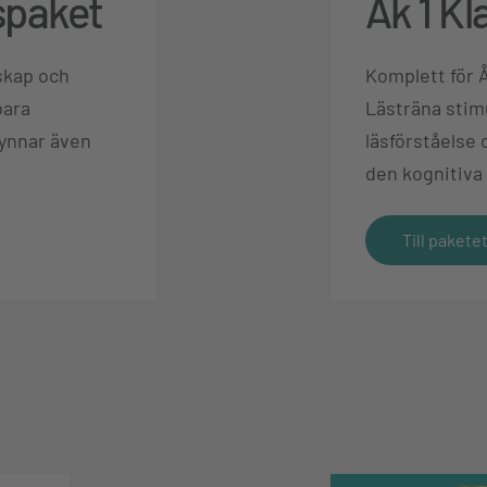
spaket
Åk 1 K
skap och
Komplett för 
bara
Lästräna stim
gynnar även
läsförståelse
den kognitiva
Till pakete