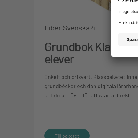
Liber Svenska 4
Grundbok Klasspak
elever
Enkelt och prisvärt. Klasspaketet inne
grundböcker och den digitala lärarhan
det du behöver för att starta direkt.
Till paketet