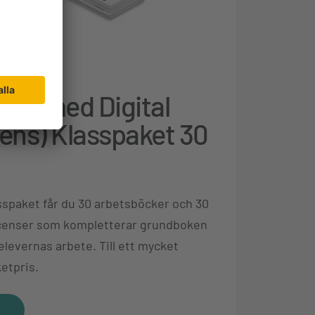
ska 4
bok med Digital
cens) Klasspaket 30
sspaket får du 30 arbetsböcker och 30
licenser som kompletterar grundboken
elevernas arbete. Till ett mycket
etpris.
t