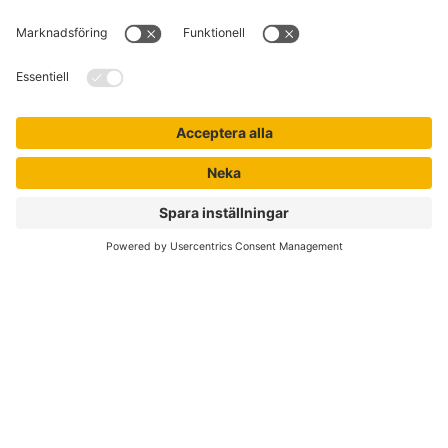
Kontakta kundservice
Jobba hos oss
Om Liber
Nyhetsbrev
Författare
Liber Online
Rättigheter
Köpvillkor
Bli avtalskund