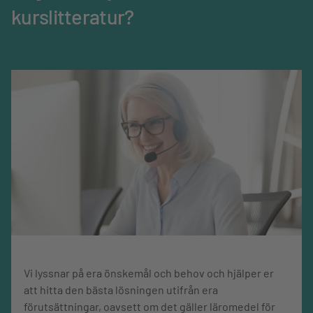
kurslitteratur?
Mediatyp
Bok
Språk
Svenska
Omfång, sidor
200
Vi lyssnar på era önskemål och behov och hjälper er
att hitta den bästa lösningen utifrån era
förutsättningar, oavsett om det gäller läromedel för