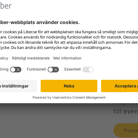
sa inga nyheter
Prenume
se och 
inspira
till even
Prenu