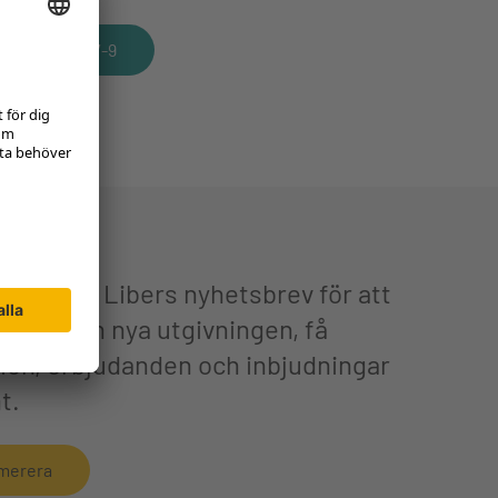
Musik 7-9
rera på Libers nyhetsbrev för att
prova den nya utgivningen, få
tion, erbjudanden och inbjudningar
t.
merera