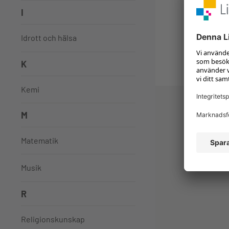
I
Idrott och hälsa
K
Kemi
M
Mis
Matematik
Musik
R
Religionskunskap