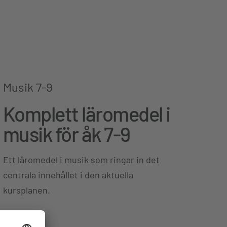
Musik 7-9
Komplett läromedel i
musik för åk 7-9
Ett läromedel i musik som ringar in det
centrala innehållet i den aktuella
kursplanen.