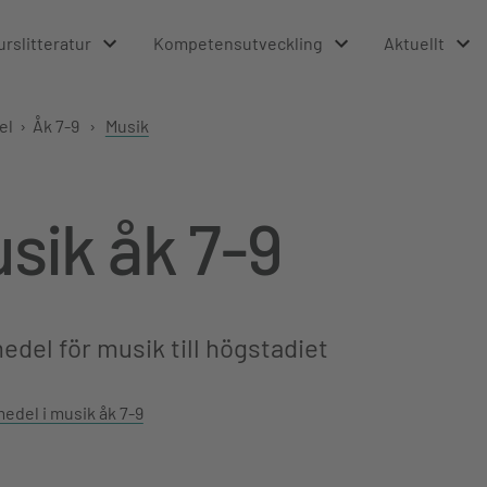
urslitteratur
Kompetensutveckling
Aktuellt
el
›
Åk 7-9
›
Musik
sik åk 7-9
del för musik till högstadiet
medel i musik åk 7-9