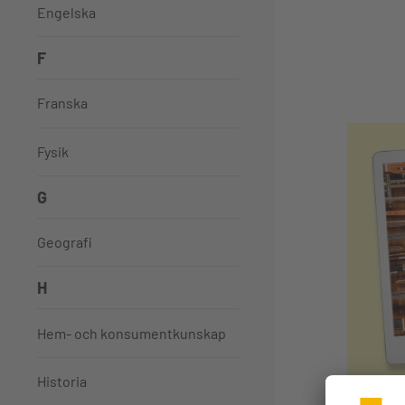
Engelska
F
Franska
Fysik
G
Geografi
H
Hem- och konsumentkunskap
Historia