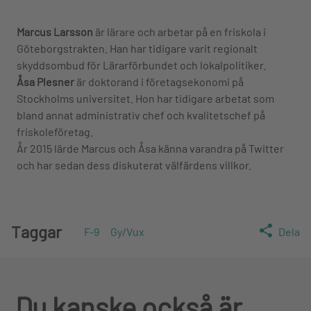
Marcus Larsson
är lärare och arbetar på en friskola i
Göteborgstrakten. Han har tidigare varit regionalt
skyddsombud för Lärarförbundet och lokalpolitiker.
Åsa Plesner
är doktorand i företagsekonomi på
Stockholms universitet. Hon har tidigare arbetat som
bland annat administrativ chef och kvalitetschef på
friskoleföretag.
År 2015 lärde Marcus och Åsa känna varandra på Twitter
och har sedan dess diskuterat välfärdens villkor.
Taggar
F-9
Gy/Vux
Dela
Du kanske också är