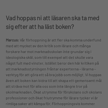
Vad hoppas ni att läsaren ska ta med
sig efter att ha läst boken?
Marcus:
Vår förhoppning är att fler ska komma underfund
med att mycket av den kritik som lärare och många
forskare har mot marknadsskolan inte grundar sig i
ideologiska skäl, som till exempel att det skulle vara
något fult med vinster. Istället beror den här kritiken på
att marknadsstyrningen fråntar experterna
–
lärarna
–
verktyg för att göra ett så bra jobb som möjligt. Vi hoppas
även att boken kan bidra till att skapa ett gemensamt mål
att sträva mot för alla oss som inte längre tror på
skolmarknaden. Ökat utrymme för förskolans och skolans
professioner och ökat friutrymme för lärare tycker vi är
rimliga saker att kämpa för. Förhoppningsvis kommer