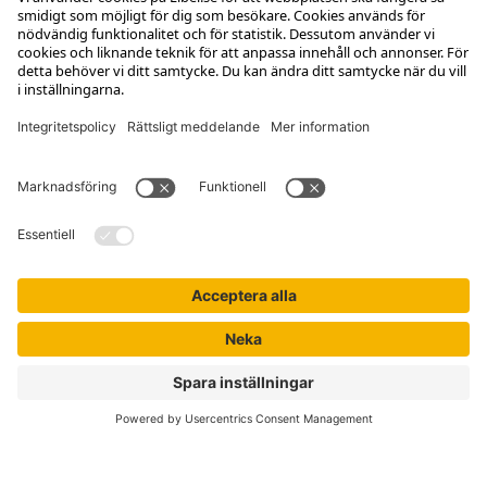
Kontakta kundservice
Jobba hos oss
Om Liber
Nyhetsbrev
Författare
Liber Online