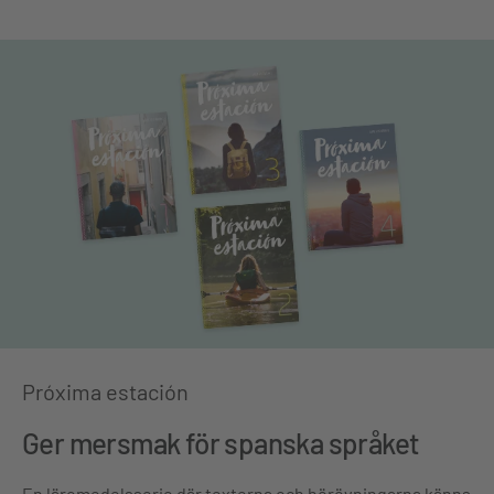
Próxima estación
Ger mersmak för spanska språket
En läromedelsserie där texterna och hörövningarna känns