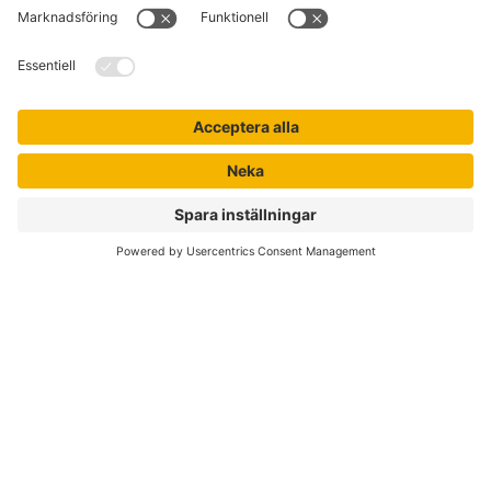
Kontakta kundservice
Jobba hos oss
Om Liber
Nyhetsbrev
Författare
Liber Online
Rättigheter
Köpvillkor
Bli avtalskund